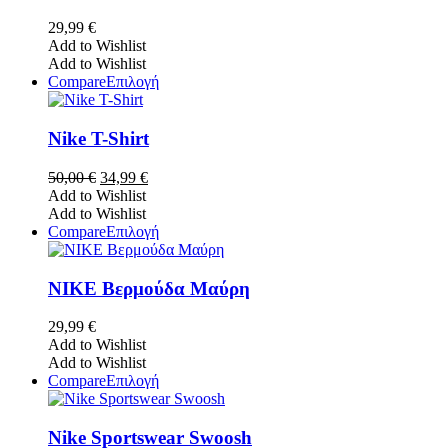
πολλαπλές
παραλλαγές.
29,99
€
Οι
Add to Wishlist
επιλογές
Add to Wishlist
μπορούν
Αυτό
Compare
Επιλογή
να
το
επιλεγούν
προϊόν
στη
έχει
Nike T-Shirt
σελίδα
πολλαπλές
του
παραλλαγές.
Original
Η
50,00
€
34,99
€
προϊόντος
Οι
price
τρέχουσα
Add to Wishlist
επιλογές
was:
τιμή
Add to Wishlist
μπορούν
50,00 €.
είναι:
Αυτό
Compare
Επιλογή
να
34,99 €.
το
επιλεγούν
προϊόν
στη
έχει
NIKE Βερμούδα Μαύρη
σελίδα
πολλαπλές
του
παραλλαγές.
29,99
€
προϊόντος
Οι
Add to Wishlist
επιλογές
Add to Wishlist
μπορούν
Αυτό
Compare
Επιλογή
να
το
επιλεγούν
προϊόν
στη
έχει
Nike Sportswear Swoosh
σελίδα