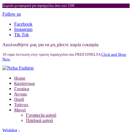
Δωρεάν μεταφορικά για παραγγελίες άνω των 150€
Follow us
Facebook
Instagram
Tik Tok
Ακολουθήστε μας για να μη χάνετε καμία ευκαιρία
10 ευρώ έκπτωση στην πρώτη παραγγελία σας FREE10NELSA
Click and Shop
Now.
Home
Κατάστημα
Γυναίκα
Άντρας
Παιδί
Τσάντες
Μαγιό
Γυναικεία μαγιό
Παιδικά μαγιό
Wishlist -