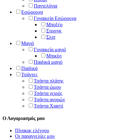
Παντελόνια
Εσώρουχα
Γυναικεία Εσώρουχα
Μποξέρ
Στρινγκ
Σλιπ
Μαγιό
Γυναικεία μαγιό
Μπικίνι
Παιδικά μαγιό
Παιδικά
Τσάντες
Τσάντα πλάτης
Τσάντα ώμου
Τσάντα χειρός
Τσάντα αγορών
Τσάντα Χιαστί
Ο Λογαριασμός μου
Πίνακας ελέγχου
Οι παραγγελίες μου