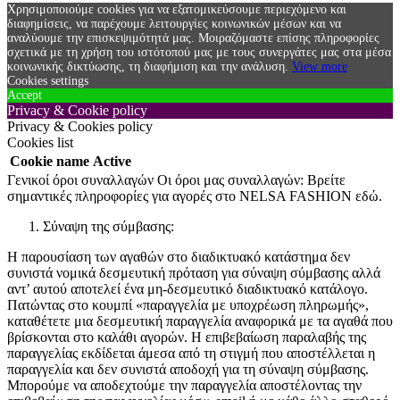
Χρησιμοποιούμε cookies για να εξατομικεύσουμε περιεχόμενο και
διαφημίσεις, να παρέχουμε λειτουργίες κοινωνικών μέσων και να
αναλύουμε την επισκεψιμότητά μας. Μοιραζόμαστε επίσης πληροφορίες
σχετικά με τη χρήση του ιστότοπού μας με τους συνεργάτες μας στα μέσα
κοινωνικής δικτύωσης, τη διαφήμιση και την ανάλυση.
View more
Cookies settings
Accept
Privacy & Cookie policy
Privacy & Cookies policy
Cookies list
Cookie name
Active
Γενικοί όροι συναλλαγών Οι όροι μας συναλλαγών: Βρείτε
σημαντικές πληροφορίες για αγορές στο NELSA FASHION εδώ.
Σύναψη της σύμβασης:
Η παρουσίαση των αγαθών στο διαδικτυακό κατάστημα δεν
συνιστά νομικά δεσμευτική πρόταση για σύναψη σύμβασης αλλά
αντ’ αυτού αποτελεί ένα μη-δεσμευτικό διαδικτυακό κατάλογο.
Πατώντας στο κουμπί «παραγγελία με υποχρέωση πληρωμής»,
καταθέτετε μια δεσμευτική παραγγελία αναφορικά με τα αγαθά που
βρίσκονται στο καλάθι αγορών. Η επιβεβαίωση παραλαβής της
παραγγελίας εκδίδεται άμεσα από τη στιγμή που αποστέλλεται η
παραγγελία και δεν συνιστά αποδοχή για τη σύναψη σύμβασης.
Μπορούμε να αποδεχτούμε την παραγγελία αποστέλοντας την