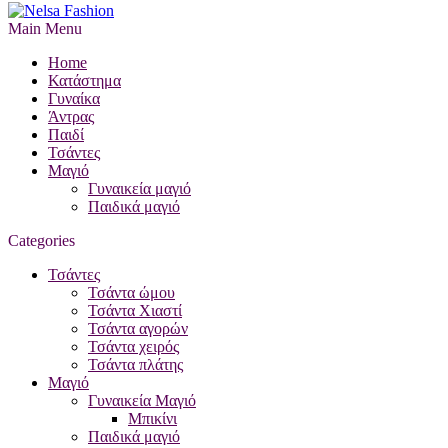
Main Menu
Home
Κατάστημα
Γυναίκα
Άντρας
Παιδί
Τσάντες
Μαγιό
Γυναικεία μαγιό
Παιδικά μαγιό
Categories
Τσάντες
Τσάντα ώμου
Τσάντα Χιαστί
Τσάντα αγορών
Τσάντα χειρός
Τσάντα πλάτης
Μαγιό
Γυναικεία Μαγιό
Μπικίνι
Παιδικά μαγιό