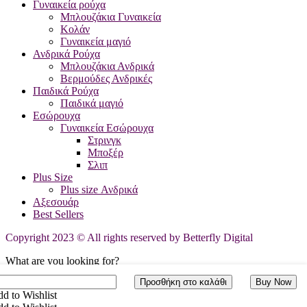
Γυναικεία ρούχα
Μπλουζάκια Γυναικεία
Κολάν
Γυναικεία μαγιό
Ανδρικά Ρούχα
Μπλουζάκια Ανδρικά
Βερμούδες Ανδρικές
Παιδικά Ρούχα
Παιδικά μαγιό
Εσώρουχα
Γυναικεία Εσώρουχα
Στρινγκ
Μποξέρ
Σλιπ
Plus Size
Plus size Ανδρικά
Αξεσουάρ
Best Sellers
Copyright 2023 © All rights reserved by Betterfly Digital
What are you looking for?
ORTH
Προσθήκη στο καλάθι
Buy Now
Please type the word you want to search and press "enter"
ACE
d to Wishlist
antity