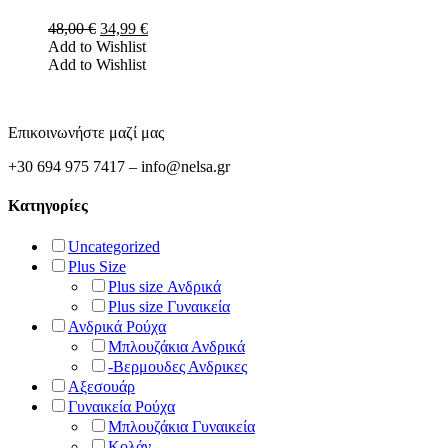
πολλαπλές
του
παραλλαγές.
Original
Η
48,00
€
34,99
€
προϊόντος
Οι
price
τρέχουσα
Add to Wishlist
επιλογές
was:
τιμή
Add to Wishlist
μπορούν
48,00 €.
είναι:
να
34,99 €.
επιλεγούν
στη
Επικοινωνήστε μαζί μας
σελίδα
του
+30 694 975 7417 – info@nelsa.gr
προϊόντος
Κατηγορίες
Uncategorized
Plus Size
Plus size Ανδρικά
Plus size Γυναικεία
Ανδρικά Ρούχα
Μπλουζάκια Ανδρικά
-Βερμουδες Ανδρικες
Αξεσουάρ
Γυναικεία Ρούχα
Μπλουζάκια Γυναικεία
Κολάν