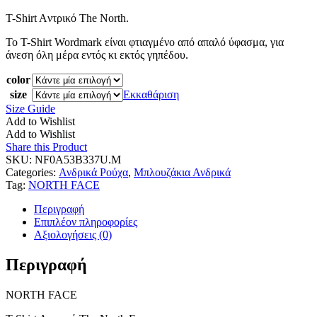
T-Shirt Aντρικό The North.
Το T-Shirt Wordmark είναι φτιαγμένο από απαλό ύφασμα, για
άνεση όλη μέρα εντός κι εκτός γηπέδου.
color
size
Εκκαθάριση
Size Guide
Add to Wishlist
Add to Wishlist
Share this Product
SKU:
NF0A53B337U.M
Categories:
Ανδρικά Ρούχα
,
Μπλουζάκια Ανδρικά
Tag:
NORTH FACE
Περιγραφή
Επιπλέον πληροφορίες
Αξιολογήσεις (0)
Περιγραφή
NORTH FACE