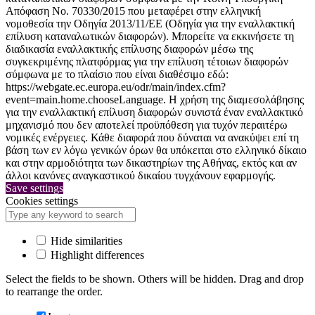
Απόφαση Νο. 70330/2015 που μεταφέρει στην ελληνική
νομοθεσία την Οδηγία 2013/11/ΕΕ (Οδηγία για την εναλλακτική
επίλυση καταναλωτικών διαφορών). Μπορείτε να εκκινήσετε τη
διαδικασία εναλλακτικής επίλυσης διαφορών μέσω της
συγκεκριμένης πλατφόρμας για την επίλυση τέτοιων διαφορών
σύμφωνα με το πλαίσιο που είναι διαθέσιμο εδώ:
https://webgate.ec.europa.eu/odr/main/index.cfm?
event=main.home.chooseLanguage. Η χρήση της διαμεσολάβησης
για την εναλλακτική επίλυση διαφορών συνιστά έναν εναλλακτικό
μηχανισμό που δεν αποτελεί προϋπόθεση για τυχόν περαιτέρω
νομικές ενέργειες. Κάθε διαφορά που δύναται να ανακύψει επί τη
βάση των εν λόγω γενικών όρων θα υπόκειται στο ελληνικό δίκαιο
και στην αρμοδιότητα των δικαστηρίων της Αθήνας, εκτός και αν
άλλοι κανόνες αναγκαστικού δικαίου τυγχάνουν εφαρμογής.
Save settings
Cookies settings
Hide similarities
Highlight differences
Select the fields to be shown. Others will be hidden. Drag and drop
to rearrange the order.