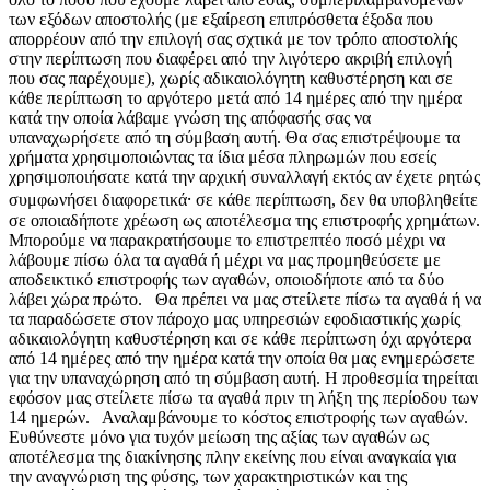
των εξόδων αποστολής (με εξαίρεση επιπρόσθετα έξοδα που
απορρέουν από την επιλογή σας σχτικά με τον τρόπο αποστολής
στην περίπτωση που διαφέρει από την λιγότερο ακριβή επιλογή
που σας παρέχουμε), χωρίς αδικαιολόγητη καθυστέρηση και σε
κάθε περίπτωση το αργότερο μετά από 14 ημέρες από την ημέρα
κατά την οποία λάβαμε γνώση της απόφασής σας να
υπαναχωρήσετε από τη σύμβαση αυτή. Θα σας επιστρέψουμε τα
χρήματα χρησιμοποιώντας τα ίδια μέσα πληρωμών που εσείς
χρησιμοποιήσατε κατά την αρχική συναλλαγή εκτός αν έχετε ρητώς
συμφωνήσει διαφορετικά⸱ σε κάθε περίπτωση, δεν θα υποβληθείτε
σε οποιαδήποτε χρέωση ως αποτέλεσμα της επιστροφής χρημάτων.
Μπορούμε να παρακρατήσουμε το επιστρεπτέο ποσό μέχρι να
λάβουμε πίσω όλα τα αγαθά ή μέχρι να μας προμηθεύσετε με
αποδεικτικό επιστροφής των αγαθών, οποιοδήποτε από τα δύο
λάβει χώρα πρώτο. Θα πρέπει να μας στείλετε πίσω τα αγαθά ή να
τα παραδώσετε στον πάροχο μας υπηρεσιών εφοδιαστικής χωρίς
αδικαιολόγητη καθυστέρηση και σε κάθε περίπτωση όχι αργότερα
από 14 ημέρες από την ημέρα κατά την οποία θα μας ενημερώσετε
για την υπαναχώρηση από τη σύμβαση αυτή. Η προθεσμία τηρείται
εφόσον μας στείλετε πίσω τα αγαθά πριν τη λήξη της περίοδου των
14 ημερών. Αναλαμβάνουμε το κόστος επιστροφής των αγαθών.
Ευθύνεστε μόνο για τυχόν μείωση της αξίας των αγαθών ως
αποτέλεσμα της διακίνησης πλην εκείνης που είναι αναγκαία για
την αναγνώριση της φύσης, των χαρακτηριστικών και της