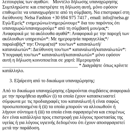
λειτουργίας των αγαθών. Μοντέλο δήλωσης υπαναχώρησης
Συμπληρώστε και επιστρέψτε τη δήλωση αυτή, μόνο εφόσον
επιθυμείτε να υπαναχωρήσετε από τη σύμβαση. Να επιστραφεί στη
διεύθυνση: Nelsa Fashion +30 694 975 7417 , email: info@nelsa.gr
Εγώ/Εμείς* ενημερώνω/ενημερώνουμε* δια του παρόντος ότι
υπαναχωρώ/υπαναχωρούμε* από τη σύμβασή μου/μας*:
Αναφορικά με τα ακόλουθα αγαθά*: Αναφορικά με την παροχή των
ακόλουθων υπηρεσιών*: Με ημερομηνία παραγγελίας*/
παραλαβής* την: Όνομα(τα)* του/των* καταναλωτή/
καταναλωτών*: Διεύθυνση του/των* καταναλωτή/καταναλωτών*:
Υπογραφή του/των* καταναλωτή/καταναλωτών* μόνο εφόσον
αυτή η δήλωση κοινοποιείται σε χαρτί: Ημερομηνία
________________________________ * Διαγράψτε όπως κρίνετε
κατάλληλο.
Εξαίρεση από το δικαίωμα υπαναχώρησης:
Από το δικαίωμα υπαναχώρησης εξαιρούνται συμβάσεις αναφορικά
με την προμήθεια αγαθών (i) τα οποία έχουν κατασκευαστεί
σύμφωνα με τις προδιαγραφές του καταναλωτή ή είναι σαφώς
προσωποποιημένα ή (ii) τα οποία μπορούν να αλλοιωθούν ή
λήγουν σύντομα ή (iii) τα οποία είναι σφραγισμένα και επομένως
δεν είναι κατάλληλα προς επιστροφή για λόγους προστασίας της
υγείας ή για λόγους υγιεινής δεδομένου ότι έχουν αποσφραγιστεί
μετά την παράδοση.