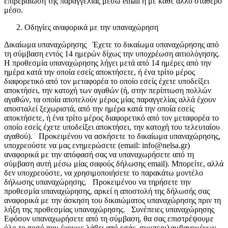
επιβεβαίωση της παραγγελίας μέσω email ή με κάθε άλλο σταθερό
μέσο.
Οδηγίες αναφορικά με την υπαναχώρηση
Δικαίωμα υπαναχώρησης Έχετε το δικαίωμα υπαναχώρησης από
τη σύμβαση εντός 14 ημερών δίχως την υποχρέωση αιτιολόγησης.
Η προθεσμία υπαναχώρησης λήγει μετά από 14 ημέρες από την
ημέρα κατά την οποία εσείς αποκτήσετε, ή ένα τρίτο μέρος
διαφορετικό από τον μεταφορέα το οποίο εσείς έχετε υποδείξει
αποκτήσει, την κατοχή των αγαθών (ή, στην περίπτωση πολλών
αγαθών, τα οποία αποτελούν μέρος μίας παραγγελίας αλλά έχουν
αποσταλεί ξεχωριστά, από την ημέρα κατά την οποία εσείς
αποκτήσετε, ή ένα τρίτο μέρος διαφορετικό από τον μεταφορέα το
οποίο εσείς έχετε υποδείξει αποκτήσει, την κατοχή του τελευταίου
αγαθού). Προκειμένου να ασκήσετε το δικαίωμα υπαναχώρησης,
υποχρεούστε να μας ενημερώσετε (email: info@nelsa.gr)
αναφορικά με την απόφασή σας να υπαναχωρήσετε από τη
σύμβαση αυτή μέσω μίας σαφούς δήλωσης email). Μπορείτε, αλλά
δεν υποχρεούστε, να χρησιμοποιήσετε το παρακάτω μοντέλο
δήλωσης υπαναχώρησης. Προκειμένου να τηρήσετε την
προθεσμία υπαναχώρησης, αρκεί η αποστολή της δήλωσής σας
αναφορικά με την άσκηση του δικαιώματος υπαναχώρησης πριν τη
λήξη της προθεσμίας υπαναχώρησης. Συνέπειες υπαναχώρησης
Εφόσον υπαναχωρήσετε από τη σύμβαση, θα σας επιστρέψουμε
όλο το ποσό που έχουμε λάβει από εσάς, συμπεριλαμβανομένων