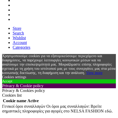
Store
Search
Wishlist
Account
Categories
Χρησιμοποιούμε cookies για να εξατομικεύσουμε περιεχόμενο και
διαφημίσεις, να παρέχουμε λειτουργίες κοινωνικών μέσων και να
αναλύουμε την επισκεψιμότητά μας. Μοιραζόμαστε επίσης πληροφορίες
σχετικά με τη χρήση του ιστότοπού μας με τους συνεργάτες μας στα μέσα
κοινωνικής δικτύωσης, τη διαφήμιση και την ανάλυση.
View more
Cookies settings
Accept
Privacy & Cookie policy
Privacy & Cookies policy
Cookies list
Cookie name
Active
Γενικοί όροι συναλλαγών Οι όροι μας συναλλαγών: Βρείτε
σημαντικές πληροφορίες για αγορές στο NELSA FASHION εδώ.