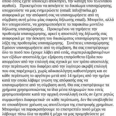
οποίο εσείς έχετε υποδείξει αποκτήσει, την κατοχή του τελευταίου
αγαθού). Προκειμένου να ασκήσετε το δικαίωμα υπαναχώρησης,
υποχρεούστε να μας ενημερώσετε (email: info@nelsa.gr)
αναφορικά με την απόφασή σας να υπαναχωρήσετε από τη
σύμβαση αυτή μέσω μίας σαφούς δήλωσης email). Μπορείτε, αλλά
δεν υποχρεούστε, να χρησιμοποιήσετε το παρακάτω μοντέλο
δήλωσης υπαναχώρησης. Προκειμένου να τηρήσετε την
προθεσμία υπαναχώρησης, αρκεί η αποστολή της δήλωσής σας
αναφορικά με την άσκηση του δικαιώματος υπαναχώρησης πριν τη
λήξη της προθεσμίας υπαναχώρησης. Συνέπειες υπαναχώρησης
Εφόσον υπαναχωρήσετε από τη σύμβαση, θα σας επιστρέψουμε
όλο το ποσό που έχουμε λάβει από εσάς, συμπεριλαμβανομένων
των εξόδων αποστολής (με εξαίρεση επιπρόσθετα έξοδα που
απορρέουν από την επιλογή σας σχτικά με τον τρόπο αποστολής
στην περίπτωση που διαφέρει από την λιγότερο ακριβή επιλογή
που σας παρέχουμε), χωρίς αδικαιολόγητη καθυστέρηση και σε
κάθε περίπτωση το αργότερο μετά από 14 ημέρες από την ημέρα
κατά την οποία λάβαμε γνώση της απόφασής σας να
υπαναχωρήσετε από τη σύμβαση αυτή. Θα σας επιστρέψουμε τα
χρήματα χρησιμοποιώντας τα ίδια μέσα πληρωμών που εσείς
χρησιμοποιήσατε κατά την αρχική συναλλαγή εκτός αν έχετε ρητώς
συμφωνήσει διαφορετικά⸱ σε κάθε περίπτωση, δεν θα υποβληθείτε
σε οποιαδήποτε χρέωση ως αποτέλεσμα της επιστροφής χρημάτων.
Μπορούμε να παρακρατήσουμε το επιστρεπτέο ποσό μέχρι να
λάβουμε πίσω όλα τα αγαθά ή μέχρι να μας προμηθεύσετε με