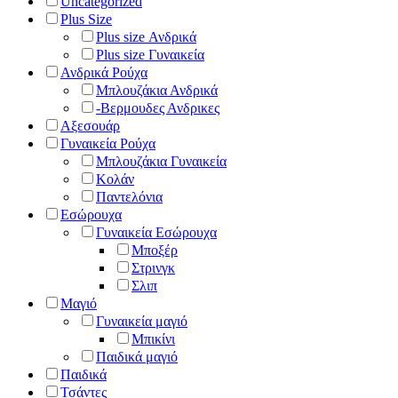
Uncategorized
Plus Size
Plus size Ανδρικά
Plus size Γυναικεία
Ανδρικά Ρούχα
Μπλουζάκια Ανδρικά
-Βερμουδες Ανδρικες
Αξεσουάρ
Γυναικεία Ρούχα
Μπλουζάκια Γυναικεία
Κολάν
Παντελόνια
Εσώρουχα
Γυναικεία Εσώρουχα
Μποξέρ
Στρινγκ
Σλιπ
Μαγιό
Γυναικεία μαγιό
Μπικίνι
Παιδικά μαγιό
Παιδικά
Τσάντες