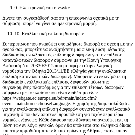
9. Ηλεκτρονική επικοινωνία:
Δίνετε την συγκατάθεσή σας ότι η επικοινωνία σχετικά με τη
σύμβαση μπορεί να γίνει σε ηλεκτρονική μορφή.
10. Εναλλακτική επίλυση διαφορών
Σε περίπτωση που ανακύψει οποιαδήποτε διαφορά σε σχέση με την
αγορά σας, μπορείτε να αναζητήσετε μια φιλική λύση μέσω της
διαδικασίας εναλλακτικής επίλυσης διαφορών για την επίλυση
καταναλωτικών διαφορών σύμφωνα με την Κοινή Υπουργική
Απόφαση Νο. 70330/2015 που μεταφέρει στην ελληνική
νομοθεσία την Οδηγία 2013/11/ΕΕ (Οδηγία για την εναλλακτική
επίλυση καταναλωτικών διαφορών). Μπορείτε να εκκινήσετε τη
διαδικασία εναλλακτικής επίλυσης διαφορών μέσω της
συγκεκριμένης πλατφόρμας για την επίλυση τέτοιων διαφορών
σύμφωνα με το πλαίσιο που είναι διαθέσιμο εδώ:
https://webgate.ec.europa.eu/odr/main/index.cfm?
event=main.home.chooseLanguage. Η χρήση της διαμεσολάβησης
για την εναλλακτική επίλυση διαφορών συνιστά έναν εναλλακτικό
μηχανισμό που δεν αποτελεί προϋπόθεση για τυχόν περαιτέρω
νομικές ενέργειες. Κάθε διαφορά που δύναται να ανακύψει επί τη
βάση των εν λόγω γενικών όρων θα υπόκειται στο ελληνικό δίκαιο
και στην αρμοδιότητα των δικαστηρίων της Αθήνας, εκτός και αν