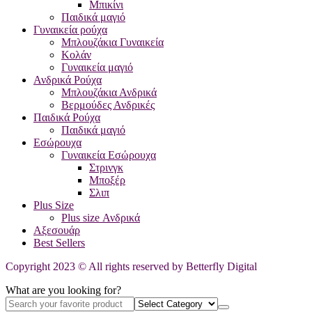
Μπικίνι
Παιδικά μαγιό
Γυναικεία ρούχα
Μπλουζάκια Γυναικεία
Κολάν
Γυναικεία μαγιό
Ανδρικά Ρούχα
Μπλουζάκια Ανδρικά
Βερμούδες Ανδρικές
Παιδικά Ρούχα
Παιδικά μαγιό
Εσώρουχα
Γυναικεία Εσώρουχα
Στρινγκ
Μποξέρ
Σλιπ
Plus Size
Plus size Ανδρικά
Αξεσουάρ
Best Sellers
Copyright 2023 © All rights reserved by Betterfly Digital
What are you looking for?