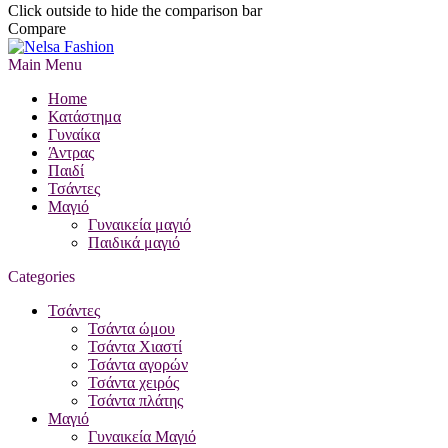
Click outside to hide the comparison bar
Compare
Main Menu
Home
Κατάστημα
Γυναίκα
Άντρας
Παιδί
Τσάντες
Μαγιό
Γυναικεία μαγιό
Παιδικά μαγιό
Categories
Τσάντες
Τσάντα ώμου
Τσάντα Χιαστί
Τσάντα αγορών
Τσάντα χειρός
Τσάντα πλάτης
Μαγιό
Γυναικεία Μαγιό