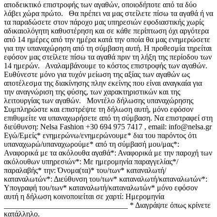
αποδεικτικό επιστροφής των αγαθών, οποιοδήποτε από τα δύο
λάβει χώρα πρώτο. Θα πρέπει να μας στείλετε πίσω τα αγαθά ή να
τα παραδώσετε στον πάροχο μας υπηρεσιών εφοδιαστικής χωρίς
αδικαιολόγητη καθυστέρηση και σε κάθε περίπτωση όχι αργότερα
από 14 ημέρες από την ημέρα κατά την οποία θα μας ενημερώσετε
για την υπαναχώρηση από τη σύμβαση αυτή. Η προθεσμία τηρείται
εφόσον μας στείλετε πίσω τα αγαθά πριν τη λήξη της περίοδου των
14 ημερών. Αναλαμβάνουμε το κόστος επιστροφής των αγαθών.
Ευθύνεστε μόνο για τυχόν μείωση της αξίας των αγαθών ως
αποτέλεσμα της διακίνησης πλην εκείνης που είναι αναγκαία για
την αναγνώριση της φύσης, των χαρακτηριστικών και της
λειτουργίας των αγαθών. Μοντέλο δήλωσης υπαναχώρησης
Συμπληρώστε και επιστρέψτε τη δήλωση αυτή, μόνο εφόσον
επιθυμείτε να υπαναχωρήσετε από τη σύμβαση. Να επιστραφεί στη
διεύθυνση: Nelsa Fashion +30 694 975 7417 , email: info@nelsa.gr
Εγώ/Εμείς* ενημερώνω/ενημερώνουμε* δια του παρόντος ότι
υπαναχωρώ/υπαναχωρούμε* από τη σύμβασή μου/μας*:
Αναφορικά με τα ακόλουθα αγαθά*: Αναφορικά με την παροχή των
ακόλουθων υπηρεσιών*: Με ημερομηνία παραγγελίας*/
παραλαβής* την: Όνομα(τα)* του/των* καταναλωτή/
καταναλωτών*: Διεύθυνση του/των* καταναλωτή/καταναλωτών*:
Υπογραφή του/των* καταναλωτή/καταναλωτών* μόνο εφόσον
αυτή η δήλωση κοινοποιείται σε χαρτί: Ημερομηνία
________________________________ * Διαγράψτε όπως κρίνετε
κατάλληλο.