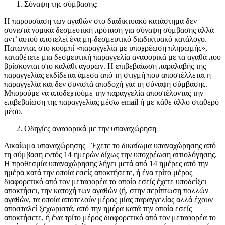
Σύναψη της σύμβασης:
Η παρουσίαση των αγαθών στο διαδικτυακό κατάστημα δεν
συνιστά νομικά δεσμευτική πρόταση για σύναψη σύμβασης αλλά
αντ’ αυτού αποτελεί ένα μη-δεσμευτικό διαδικτυακό κατάλογο.
Πατώντας στο κουμπί «παραγγελία με υποχρέωση πληρωμής»,
καταθέτετε μια δεσμευτική παραγγελία αναφορικά με τα αγαθά που
βρίσκονται στο καλάθι αγορών. Η επιβεβαίωση παραλαβής της
παραγγελίας εκδίδεται άμεσα από τη στιγμή που αποστέλλεται η
παραγγελία και δεν συνιστά αποδοχή για τη σύναψη σύμβασης.
Μπορούμε να αποδεχτούμε την παραγγελία αποστέλοντας την
επιβεβαίωση της παραγγελίας μέσω email ή με κάθε άλλο σταθερό
μέσο.
Οδηγίες αναφορικά με την υπαναχώρηση
Δικαίωμα υπαναχώρησης Έχετε το δικαίωμα υπαναχώρησης από
τη σύμβαση εντός 14 ημερών δίχως την υποχρέωση αιτιολόγησης.
Η προθεσμία υπαναχώρησης λήγει μετά από 14 ημέρες από την
ημέρα κατά την οποία εσείς αποκτήσετε, ή ένα τρίτο μέρος
διαφορετικό από τον μεταφορέα το οποίο εσείς έχετε υποδείξει
αποκτήσει, την κατοχή των αγαθών (ή, στην περίπτωση πολλών
αγαθών, τα οποία αποτελούν μέρος μίας παραγγελίας αλλά έχουν
αποσταλεί ξεχωριστά, από την ημέρα κατά την οποία εσείς
αποκτήσετε, ή ένα τρίτο μέρος διαφορετικό από τον μεταφορέα το