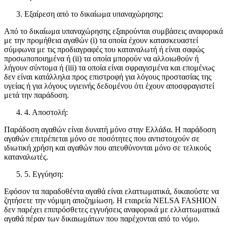
Εξαίρεση από το δικαίωμα υπαναχώρησης:
Από το δικαίωμα υπαναχώρησης εξαιρούνται συμβάσεις αναφορικά
με την προμήθεια αγαθών (i) τα οποία έχουν κατασκευαστεί
σύμφωνα με τις προδιαγραφές του καταναλωτή ή είναι σαφώς
προσωποποιημένα ή (ii) τα οποία μπορούν να αλλοιωθούν ή
λήγουν σύντομα ή (iii) τα οποία είναι σφραγισμένα και επομένως
δεν είναι κατάλληλα προς επιστροφή για λόγους προστασίας της
υγείας ή για λόγους υγιεινής δεδομένου ότι έχουν αποσφραγιστεί
μετά την παράδοση.
4. Αποστολή:
Παράδοση αγαθών είναι δυνατή μόνο στην Ελλάδα. Η παράδοση
αγαθών επιτρέπεται μόνο σε ποσότητες που αντιστοιχούν σε
ιδιωτική χρήση και αγαθών που απευθύνονται μόνο σε τελικούς
καταναλωτές.
5. Εγγύηση:
Εφόσον τα παραδοθέντα αγαθά είναι ελαττωματικά, δικαιούστε να
ζητήσετε την νόμιμη αποζημίωση. Η εταιρεία NELSA FASHION
δεν παρέχει επιπρόσθετες εγγυήσεις αναφορικά με ελλαττωματικά
αγαθά πέραν των δικαιωμάτων που παρέχονται από το νόμο.