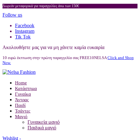
Δωρεάν μεταφορικά για παραγγελίες άνω των 150€
Follow us
Facebook
Instagram
Tik Tok
Ακολουθήστε μας για να μη χάνετε καμία ευκαιρία
10 ευρώ έκπτωση στην πρώτη παραγγελία σας FREE10NELSA
Click and Shop
Now.
Home
Κατάστημα
Γυναίκα
Άντρας
Παιδί
Τσάντες
Μαγιό
Γυναικεία μαγιό
Παιδικά μαγιό
Wishlist -