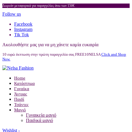
Δωρεάν μεταφορικά για παραγγελίες άνω των 150€
Follow us
Facebook
Instagram
Tik Tok
Ακολουθήστε μας για να μη χάνετε καμία ευκαιρία
10 ευρώ έκπτωση στην πρώτη παραγγελία σας FREE10NELSA
Click and Shop
Now.
Home
Κατάστημα
Γυναίκα
Άντρας
Παιδί
Τσάντες
Μαγιό
Γυναικεία μαγιό
Παιδικά μαγιό
Wishlist -