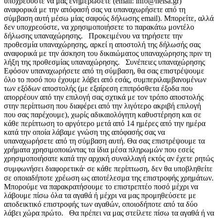
υποχρεούστε να μας ενημερώσετε (email: info@nelsa.gr)
αναφορικά με την απόφασή σας να υπαναχωρήσετε από τη
σύμβαση αυτή μέσω μίας σαφούς δήλωσης email). Μπορείτε, αλλά
δεν υποχρεούστε, να χρησιμοποιήσετε το παρακάτω μοντέλο
δήλωσης υπαναχώρησης. Προκειμένου να τηρήσετε την
προθεσμία υπαναχώρησης, αρκεί η αποστολή της δήλωσής σας
αναφορικά με την άσκηση του δικαιώματος υπαναχώρησης πριν τη
λήξη της προθεσμίας υπαναχώρησης. Συνέπειες υπαναχώρησης
Εφόσον υπαναχωρήσετε από τη σύμβαση, θα σας επιστρέψουμε
όλο το ποσό που έχουμε λάβει από εσάς, συμπεριλαμβανομένων
των εξόδων αποστολής (με εξαίρεση επιπρόσθετα έξοδα που
απορρέουν από την επιλογή σας σχτικά με τον τρόπο αποστολής
στην περίπτωση που διαφέρει από την λιγότερο ακριβή επιλογή
που σας παρέχουμε), χωρίς αδικαιολόγητη καθυστέρηση και σε
κάθε περίπτωση το αργότερο μετά από 14 ημέρες από την ημέρα
κατά την οποία λάβαμε γνώση της απόφασής σας να
υπαναχωρήσετε από τη σύμβαση αυτή. Θα σας επιστρέψουμε τα
χρήματα χρησιμοποιώντας τα ίδια μέσα πληρωμών που εσείς
χρησιμοποιήσατε κατά την αρχική συναλλαγή εκτός αν έχετε ρητώς
συμφωνήσει διαφορετικά⸱ σε κάθε περίπτωση, δεν θα υποβληθείτε
σε οποιαδήποτε χρέωση ως αποτέλεσμα της επιστροφής χρημάτων.
Μπορούμε να παρακρατήσουμε το επιστρεπτέο ποσό μέχρι να
λάβουμε πίσω όλα τα αγαθά ή μέχρι να μας προμηθεύσετε με
αποδεικτικό επιστροφής των αγαθών, οποιοδήποτε από τα δύο
λάβει χώρα πρώτο. Θα πρέπει να μας στείλετε πίσω τα αγαθά ή να