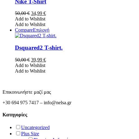
έχει
Nike T-Shirt
σελίδα
πολλαπλές
του
παραλλαγές.
Original
Η
50,00
€
34,99
€
προϊόντος
Οι
price
τρέχουσα
Add to Wishlist
επιλογές
was:
τιμή
Add to Wishlist
μπορούν
50,00 €.
είναι:
Αυτό
Compare
Επιλογή
να
34,99 €.
το
επιλεγούν
προϊόν
στη
έχει
Dsquared2 T-shirt.
σελίδα
πολλαπλές
του
παραλλαγές.
Original
Η
50,00
€
39,99
€
προϊόντος
Οι
price
τρέχουσα
Add to Wishlist
επιλογές
was:
τιμή
Add to Wishlist
μπορούν
50,00 €.
είναι:
να
39,99 €.
επιλεγούν
στη
Επικοινωνήστε μαζί μας
σελίδα
του
+30 694 975 7417 – info@nelsa.gr
προϊόντος
Κατηγορίες
Uncategorized
Plus Size