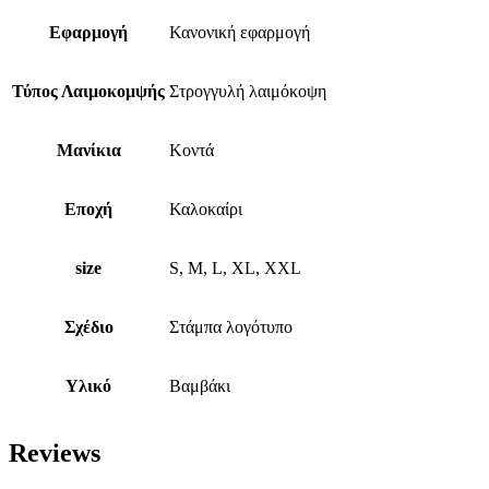
Εφαρμογή
Κανονική εφαρμογή
Τύπος Λαιμοκομψής
Στρογγυλή λαιμόκοψη
Μανίκια
Κοντά
Εποχή
Καλοκαίρι
size
S, M, L, XL, XXL
Σχέδιο
Στάμπα λογότυπο
Υλικό
Βαμβάκι
Reviews