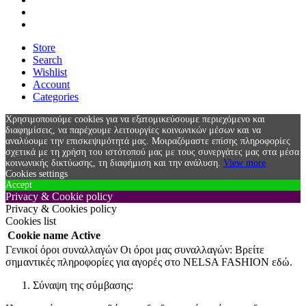
Store
Search
Wishlist
Account
Categories
Χρησιμοποιούμε cookies για να εξατομικεύσουμε περιεχόμενο και
διαφημίσεις, να παρέχουμε λειτουργίες κοινωνικών μέσων και να
αναλύουμε την επισκεψιμότητά μας. Μοιραζόμαστε επίσης πληροφορίες
σχετικά με τη χρήση του ιστότοπού μας με τους συνεργάτες μας στα μέσα
κοινωνικής δικτύωσης, τη διαφήμιση και την ανάλυση.
View more
Cookies settings
Accept
Privacy & Cookie policy
Privacy & Cookies policy
Cookies list
Cookie name
Active
Γενικοί όροι συναλλαγών Οι όροι μας συναλλαγών: Βρείτε
σημαντικές πληροφορίες για αγορές στο NELSA FASHION εδώ.
Σύναψη της σύμβασης: