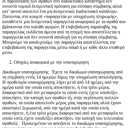
Η παρουσίαση των αγαθών στο διαδικτυακό κατάστημα δεν
συνιστά νομικά δεσμευτική πρόταση για σύναψη σύμβασης αλλά
αντ’ αυτού αποτελεί ένα μη-δεσμευτικό διαδικτυακό κατάλογο.
Πατώντας στο κουμπί «παραγγελία με υποχρέωση πληρωμής»,
καταθέτετε μια δεσμευτική παραγγελία αναφορικά με τα αγαθά που
βρίσκονται στο καλάθι αγορών. Η επιβεβαίωση παραλαβής της
παραγγελίας εκδίδεται άμεσα από τη στιγμή που αποστέλλεται η
παραγγελία και δεν συνιστά αποδοχή για τη σύναψη σύμβασης.
Μπορούμε να αποδεχτούμε την παραγγελία αποστέλοντας την
επιβεβαίωση της παραγγελίας μέσω email ή με κάθε άλλο σταθερό
μέσο.
Οδηγίες αναφορικά με την υπαναχώρηση
Δικαίωμα υπαναχώρησης Έχετε το δικαίωμα υπαναχώρησης από
τη σύμβαση εντός 14 ημερών δίχως την υποχρέωση αιτιολόγησης.
Η προθεσμία υπαναχώρησης λήγει μετά από 14 ημέρες από την
ημέρα κατά την οποία εσείς αποκτήσετε, ή ένα τρίτο μέρος
διαφορετικό από τον μεταφορέα το οποίο εσείς έχετε υποδείξει
αποκτήσει, την κατοχή των αγαθών (ή, στην περίπτωση πολλών
αγαθών, τα οποία αποτελούν μέρος μίας παραγγελίας αλλά έχουν
αποσταλεί ξεχωριστά, από την ημέρα κατά την οποία εσείς
αποκτήσετε, ή ένα τρίτο μέρος διαφορετικό από τον μεταφορέα το
οποίο εσείς έχετε υποδείξει αποκτήσει, την κατοχή του τελευταίου
αγαθού). Προκειμένου να ασκήσετε το δικαίωμα υπαναχώρησης,