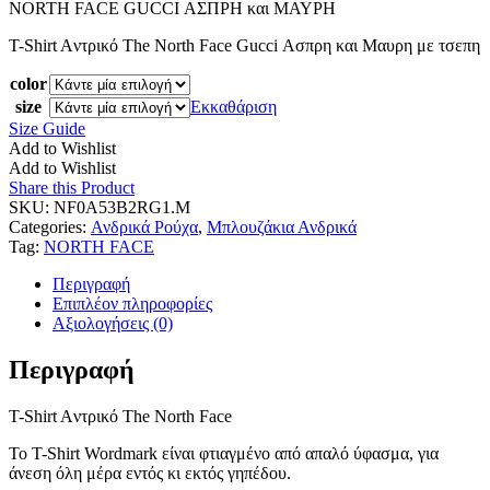
NORTH FACE GUCCI ΑΣΠΡΗ και ΜΑΥΡΗ
T-Shirt Aντρικό The North Face Gucci Ασπρη και Μαυρη με τσεπη
color
size
Εκκαθάριση
Size Guide
Add to Wishlist
Add to Wishlist
Share this Product
SKU:
NF0A53B2RG1.M
Categories:
Ανδρικά Ρούχα
,
Μπλουζάκια Ανδρικά
Tag:
NORTH FACE
Περιγραφή
Επιπλέον πληροφορίες
Αξιολογήσεις (0)
Περιγραφή
T-Shirt Aντρικό The North Face
Το T-Shirt Wordmark είναι φτιαγμένο από απαλό ύφασμα, για
άνεση όλη μέρα εντός κι εκτός γηπέδου.