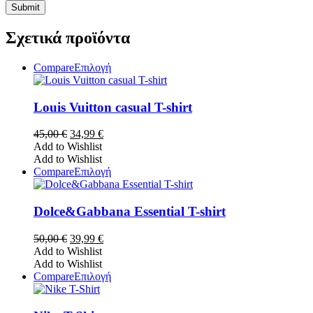
Σχετικά προϊόντα
Αυτό
Compare
Επιλογή
το
προϊόν
έχει
Louis Vuitton casual T-shirt
πολλαπλές
παραλλαγές.
Original
Η
45,00
€
34,99
€
Οι
price
τρέχουσα
Add to Wishlist
επιλογές
was:
τιμή
Add to Wishlist
μπορούν
45,00 €.
είναι:
Αυτό
Compare
Επιλογή
να
34,99 €.
το
επιλεγούν
προϊόν
στη
έχει
Dolce&Gabbana Essential T-shirt
σελίδα
πολλαπλές
του
παραλλαγές.
Original
Η
50,00
€
39,99
€
προϊόντος
Οι
price
τρέχουσα
Add to Wishlist
επιλογές
was:
τιμή
Add to Wishlist
μπορούν
50,00 €.
είναι:
Αυτό
Compare
Επιλογή
να
39,99 €.
το
επιλεγούν
προϊόν
στη