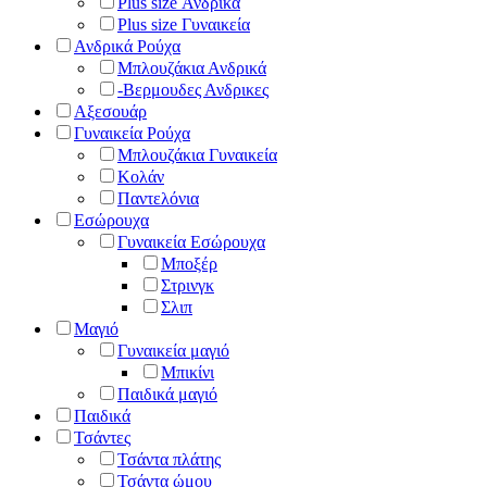
Plus size Ανδρικά
Plus size Γυναικεία
Ανδρικά Ρούχα
Μπλουζάκια Ανδρικά
-Βερμουδες Ανδρικες
Αξεσουάρ
Γυναικεία Ρούχα
Μπλουζάκια Γυναικεία
Κολάν
Παντελόνια
Εσώρουχα
Γυναικεία Εσώρουχα
Μποξέρ
Στρινγκ
Σλιπ
Μαγιό
Γυναικεία μαγιό
Μπικίνι
Παιδικά μαγιό
Παιδικά
Τσάντες
Τσάντα πλάτης
Τσάντα ώμου