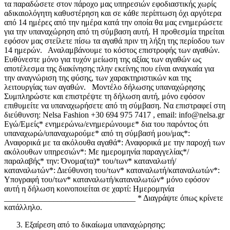
τα παραδώσετε στον πάροχο μας υπηρεσιών εφοδιαστικής χωρίς
αδικαιολόγητη καθυστέρηση και σε κάθε περίπτωση όχι αργότερα
από 14 ημέρες από την ημέρα κατά την οποία θα μας ενημερώσετε
για την υπαναχώρηση από τη σύμβαση αυτή. Η προθεσμία τηρείται
εφόσον μας στείλετε πίσω τα αγαθά πριν τη λήξη της περίοδου των
14 ημερών. Αναλαμβάνουμε το κόστος επιστροφής των αγαθών.
Ευθύνεστε μόνο για τυχόν μείωση της αξίας των αγαθών ως
αποτέλεσμα της διακίνησης πλην εκείνης που είναι αναγκαία για
την αναγνώριση της φύσης, των χαρακτηριστικών και της
λειτουργίας των αγαθών. Μοντέλο δήλωσης υπαναχώρησης
Συμπληρώστε και επιστρέψτε τη δήλωση αυτή, μόνο εφόσον
επιθυμείτε να υπαναχωρήσετε από τη σύμβαση. Να επιστραφεί στη
διεύθυνση: Nelsa Fashion +30 694 975 7417 , email: info@nelsa.gr
Εγώ/Εμείς* ενημερώνω/ενημερώνουμε* δια του παρόντος ότι
υπαναχωρώ/υπαναχωρούμε* από τη σύμβασή μου/μας*:
Αναφορικά με τα ακόλουθα αγαθά*: Αναφορικά με την παροχή των
ακόλουθων υπηρεσιών*: Με ημερομηνία παραγγελίας*/
παραλαβής* την: Όνομα(τα)* του/των* καταναλωτή/
καταναλωτών*: Διεύθυνση του/των* καταναλωτή/καταναλωτών*:
Υπογραφή του/των* καταναλωτή/καταναλωτών* μόνο εφόσον
αυτή η δήλωση κοινοποιείται σε χαρτί: Ημερομηνία
________________________________ * Διαγράψτε όπως κρίνετε
κατάλληλο.
Εξαίρεση από το δικαίωμα υπαναχώρησης: