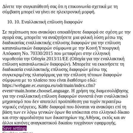
Δίνετε την συγκατάθεσή σας ότι η επικοινωνία σχετικά με τη
σύμβαση μπορεί να γίνει σε ηλεκτρονική μορφή.
10. Εναλλακτική επίλυση διαφορών
Σε περίπτωση που ανακύψει οποιαδήποτε διαφορά σε σχέση με την
αγορά σας, μπορείτε να αναζητήσετε μια φιλική λύση μέσω της
διαδικασίας εναλλακτικής επίλυσης διαφορών για την επίλυση
καταναλωτικών διαφορών σύμφωνα με την Κοινή Υπουργική
Απόφαση Νο. 70330/2015 που μεταφέρει στην ελληνική
νομοθεσία την Οδηγία 2013/11/ΕΕ (Οδηγία για την εναλλακτική
επίλυση καταναλωτικών διαφορών). Μπορείτε να εκκινήσετε τη
διαδικασία εναλλακτικής επίλυσης διαφορών μέσω της
συγκεκριμένης πλατφόρμας για την επίλυση τέτοιων διαφορών
σύμφωνα με το πλαίσιο που είναι διαθέσιμο εδώ:
https://webgate.ec.europa.eu/odr/main/index.cfm?
event=main.home.chooseLanguage. Η χρήση της διαμεσολάβησης
για την εναλλακτική επίλυση διαφορών συνιστά έναν εναλλακτικό
μηχανισμό που δεν αποτελεί προϋπόθεση για τυχόν περαιτέρω
νομικές ενέργειες. Κάθε διαφορά που δύναται να ανακύψει επί τη
βάση των εν λόγω γενικών όρων θα υπόκειται στο ελληνικό δίκαιο
και στην αρμοδιότητα των δικαστηρίων της Αθήνας, εκτός και αν
άλλοι κανόνες αναγκαστικού δικαίου τυγχάνουν εφαρμογής.
Save settings