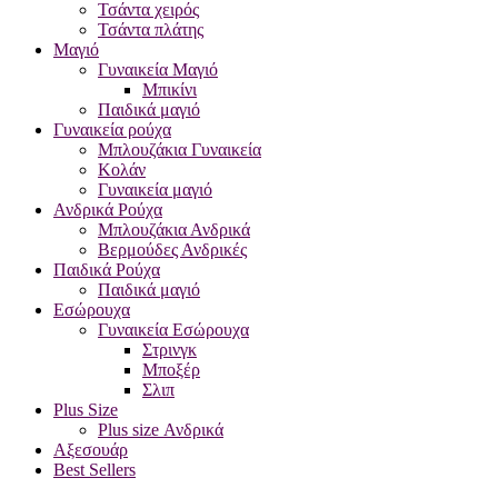
Τσάντα χειρός
Τσάντα πλάτης
Μαγιό
Γυναικεία Μαγιό
Μπικίνι
Παιδικά μαγιό
Γυναικεία ρούχα
Μπλουζάκια Γυναικεία
Κολάν
Γυναικεία μαγιό
Ανδρικά Ρούχα
Μπλουζάκια Ανδρικά
Βερμούδες Ανδρικές
Παιδικά Ρούχα
Παιδικά μαγιό
Εσώρουχα
Γυναικεία Εσώρουχα
Στρινγκ
Μποξέρ
Σλιπ
Plus Size
Plus size Ανδρικά
Αξεσουάρ
Best Sellers