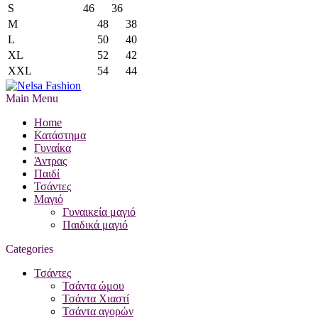
S
46
36
M
48
38
L
50
40
XL
52
42
XXL
54
44
Main Menu
Home
Κατάστημα
Γυναίκα
Άντρας
Παιδί
Τσάντες
Μαγιό
Γυναικεία μαγιό
Παιδικά μαγιό
Categories
Τσάντες
Τσάντα ώμου
Τσάντα Χιαστί
Τσάντα αγορών