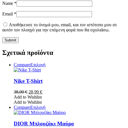
Name
*
Email
*
Αποθήκευσε το όνομά μου, email, και τον ιστότοπο μου σε
αυτόν τον πλοηγό για την επόμενη φορά που θα σχολιάσω.
Σχετικά προϊόντα
Αυτό
Compare
Επιλογή
το
προϊόν
έχει
Nike T-Shirt
πολλαπλές
παραλλαγές.
Original
Η
38,00
€
28,99
€
Οι
price
τρέχουσα
Add to Wishlist
επιλογές
was:
τιμή
Add to Wishlist
μπορούν
38,00 €.
είναι:
Αυτό
Compare
Επιλογή
να
28,99 €.
το
επιλεγούν
προϊόν
στη
έχει
DIOR Μπλουζάκι Μαύρο
σελίδα
πολλαπλές