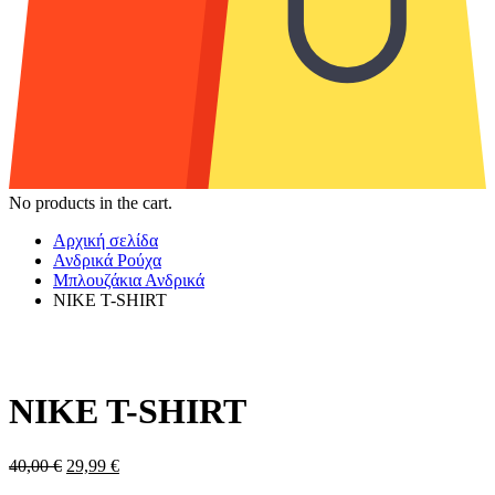
No products in the cart.
Αρχική σελίδα
Ανδρικά Ρούχα
Μπλουζάκια Ανδρικά
NIKE T-SHIRT
NIKE T-SHIRT
Original
Η
40,00
€
29,99
€
price
τρέχουσα