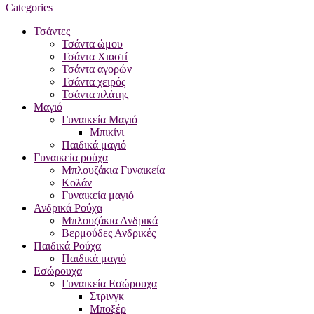
Categories
Τσάντες
Τσάντα ώμου
Τσάντα Χιαστί
Τσάντα αγορών
Τσάντα χειρός
Τσάντα πλάτης
Μαγιό
Γυναικεία Μαγιό
Μπικίνι
Παιδικά μαγιό
Γυναικεία ρούχα
Μπλουζάκια Γυναικεία
Κολάν
Γυναικεία μαγιό
Ανδρικά Ρούχα
Μπλουζάκια Ανδρικά
Βερμούδες Ανδρικές
Παιδικά Ρούχα
Παιδικά μαγιό
Εσώρουχα
Γυναικεία Εσώρουχα
Στρινγκ
Μποξέρ