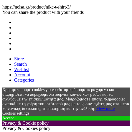
https://nelsa.gr/product/nike-t-shirt-3/
You can share the product with your friends
Store
Search
Wishlist
Account
Categories
Χρησιμοποιούμε cookies για να εξατομικεύσουμε περιεχόμενο και
διαφημίσεις, να παρέχουμε λειτουργίες κοινωνικών μέσων και να
αναλύουμε την επισκεψιμότητά μας. Μοιραζόμαστε επίσης πληροφορίες
σχετικά με τη χρήση του ιστότοπού μας με τους συνεργάτες μας στα μέσα
κοινωνικής δικτύωσης, τη διαφήμιση και την ανάλυση.
View more
Cookies settings
Accept
Privacy & Cookie policy
Privacy & Cookies policy