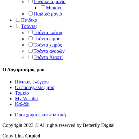
Γυναικεία μαγιό
Μπικίνι
Παιδικά μαγιό
Παιδικά
Τσάντες
Τσάντα πλάτης
Τσάντα ώμου
Τσάντα χειρός
Τσάντα αγορών
Τσάντα Χιαστί
Ο Λογαριασμός μου
Πίνακας ελέγχου
Οι παραγγελίες μου
Ταμείο
My Wishlist
Καλάθι
Όροι χρήσης και πολιτική
Copyright 2023 © All rights reserved by Betterfly Digital
Copy Link
Copied