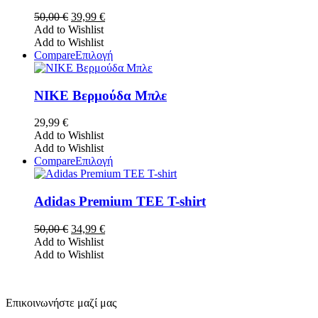
του
παραλλαγές.
Original
Η
50,00
€
39,99
€
προϊόντος
Οι
price
τρέχουσα
Add to Wishlist
επιλογές
was:
τιμή
Add to Wishlist
μπορούν
50,00 €.
είναι:
Αυτό
Compare
Επιλογή
να
39,99 €.
το
επιλεγούν
προϊόν
στη
έχει
NIKE Βερμούδα Μπλε
σελίδα
πολλαπλές
του
παραλλαγές.
29,99
€
προϊόντος
Οι
Add to Wishlist
επιλογές
Add to Wishlist
μπορούν
Αυτό
Compare
Επιλογή
να
το
επιλεγούν
προϊόν
στη
έχει
Adidas Premium TEE T-shirt
σελίδα
πολλαπλές
του
παραλλαγές.
Original
Η
50,00
€
34,99
€
προϊόντος
Οι
price
τρέχουσα
Add to Wishlist
επιλογές
was:
τιμή
Add to Wishlist
μπορούν
50,00 €.
είναι:
να
34,99 €.
επιλεγούν
στη
Επικοινωνήστε μαζί μας
σελίδα