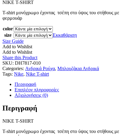
NIKE T-SHIRT
was:
τιμή
40,00 €.
είναι:
T-shirt μονόχρωμο έχοντας τσέπη στο ύψος του στήθους με
29,99 €.
φερμουάρ
color
size
Εκκαθάριση
Size Guide
Add to Wishlist
Add to Wishlist
Share this Product
SKU:
DH7817-010
Categories:
Ανδρικά Ρούχα
,
Μπλουζάκια Ανδρικά
Tags:
Nike
,
Nike T-shirt
Περιγραφή
Επιπλέον πληροφορίες
Αξιολογήσεις (0)
Περιγραφή
NIKE T-SHIRT
T-shirt μονόχρωμο έχοντας τσέπη στο ύψος του στήθους με