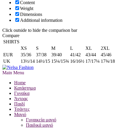
Content
Weight
Dimensions
Additional information
Click outside to hide the comparison bar
Compare
SHIRTS
XS
S
M
L
XL
2XL
EUR
35/36
37/38
39/40
41/42
43/44
45/46
UK
13½/14
14½/15
15¼/15¾
16/16½
17/17¼
17¾/18
Main Menu
Home
Κατάστημα
Γυναίκα
Άντρας
Παιδί
Τσάντες
Μαγιό
Γυναικεία μαγιό
Παιδικά μαγιό