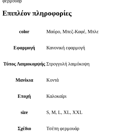
φερμουάρ
Επιπλέον πληροφορίες
color
Μαύρο, Μπεζ-Καφέ, Μπλε
Εφαρμογή
Κανονική εφαρμογή
Τύπος Λαιμοκομψής
Στρογγυλή λαιμόκοψη
Μανίκια
Κοντά
Εποχή
Καλοκαίρι
size
S, M, L, XL, XXL
Σχέδιο
Τσέπη φερμουάρ