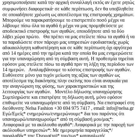
χρησιμοποιήσατε κατά την αρχική συναλλαγή εκτός αν έχετε ρητώς
συμφωνήσει διαφορετικά⸱ σε κάθε περίπτωση, δεν θα υποβληθείτε
σε οποιαδήποτε χρέωση ως αποτέλεσμα της επιστροφής χρημάτων.
Μπορούμε να παρακρατήσουμε το επιστρεπτέο ποσό μέχρι να
λάβουμε πίσω όλα τα αγαθά ή μέχρι να μας προμηθεύσετε με
αποδεικτικό επιστροφής των αγαθών, οποιοδήποτε από τα δύο
λάβει χώρα πρώτο. Θα πρέπει να μας στείλετε πίσω τα αγαθά ή να
τα παραδώσετε στον πάροχο μας υπηρεσιών εφοδιαστικής χωρίς
αδικαιολόγητη καθυστέρηση και σε κάθε περίπτωση όχι αργότερα
από 14 ημέρες από την ημέρα κατά την οποία θα μας ενημερώσετε
για την υπαναχώρηση από τη σύμβαση αυτή. Η προθεσμία τηρείται
εφόσον μας στείλετε πίσω τα αγαθά πριν τη λήξη της περίοδου των
14 ημερών. Αναλαμβάνουμε το κόστος επιστροφής των αγαθών.
Ευθύνεστε μόνο για τυχόν μείωση της αξίας των αγαθών ως
αποτέλεσμα της διακίνησης πλην εκείνης που είναι αναγκαία για
την αναγνώριση της φύσης, των χαρακτηριστικών και της
λειτουργίας των αγαθών. Μοντέλο δήλωσης υπαναχώρησης
Συμπληρώστε και επιστρέψτε τη δήλωση αυτή, μόνο εφόσον
επιθυμείτε να υπαναχωρήσετε από τη σύμβαση. Να επιστραφεί στη
διεύθυνση: Nelsa Fashion +30 694 975 7417 , email: info@nelsa.gr
Εγώ/Εμείς* ενημερώνω/ενημερώνουμε* δια του παρόντος ότι
υπαναχωρώ/υπαναχωρούμε* από τη σύμβασή μου/μας*:
Αναφορικά με τα ακόλουθα αγαθά*: Αναφορικά με την παροχή των
ακόλουθων υπηρεσιών*: Με ημερομηνία παραγγελίας*/
παραλαβής* την: Όνομα(τα)* του/των* καταναλωτή/