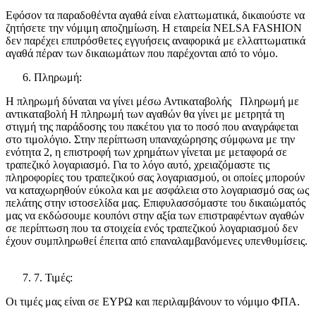
Εφόσον τα παραδοθέντα αγαθά είναι ελαττωματικά, δικαιούστε να
ζητήσετε την νόμιμη αποζημίωση. Η εταιρεία NELSA FASHION
δεν παρέχει επιπρόσθετες εγγυήσεις αναφορικά με ελλαττωματικά
αγαθά πέραν των δικαιωμάτων που παρέχονται από το νόμο.
Πληρωμή:
Η πληρωμή δύναται να γίνει μέσω Αντικαταβολής Πληρωμή με
αντικαταβολή Η πληρωμή των αγαθών θα γίνει με μετρητά τη
στιγμή της παράδοσης του πακέτου για το ποσό που αναγράφεται
στο τιμολόγιο. Στην περίπτωση υπαναχώρησης σύμφωνα με την
ενότητα 2, η επιστροφή των χρημάτων γίνεται με μεταφορά σε
τραπεζικό λογαριασμό. Για το λόγο αυτό, χρειαζόμαστε τις
πληροφορίες του τραπεζικού σας λογαριασμού, οι οποίες μπορούν
να καταχωρηθούν εύκολα και με ασφάλεια στο λογαριασμό σας ως
πελάτης στην ιστοσελίδα μας. Επιφυλασσόμαστε του δικαιώματός
μας να εκδώσουμε κουπόνι στην αξία των επιστραφέντων αγαθών
σε περίπτωση που τα στοιχεία ενός τραπεζικού λογαριασμού δεν
έχουν συμπληρωθεί έπειτα από επαναλαμβανόμενες υπενθυμίσεις.
7. Τιμές:
Οι τιμές μας είναι σε ΕΥΡΩ και περιλαμβάνουν το νόμιμο ΦΠΑ.