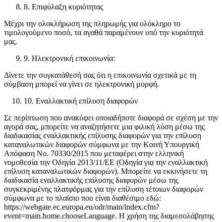
8. Επιφύλαξη κυριότητας
Μέχρι την ολοκλήρωση της πληρωμής για ολόκληρο το
τιμολογούμενο ποσό, τα αγαθά παραμένουν υπό την κυριότητά
μας.
9. Ηλεκτρονική επικοινωνία:
Δίνετε την συγκατάθεσή σας ότι η επικοινωνία σχετικά με τη
σύμβαση μπορεί να γίνει σε ηλεκτρονική μορφή.
10. Εναλλακτική επίλυση διαφορών
Σε περίπτωση που ανακύψει οποιαδήποτε διαφορά σε σχέση με την
αγορά σας, μπορείτε να αναζητήσετε μια φιλική λύση μέσω της
διαδικασίας εναλλακτικής επίλυσης διαφορών για την επίλυση
καταναλωτικών διαφορών σύμφωνα με την Κοινή Υπουργική
Απόφαση Νο. 70330/2015 που μεταφέρει στην ελληνική
νομοθεσία την Οδηγία 2013/11/ΕΕ (Οδηγία για την εναλλακτική
επίλυση καταναλωτικών διαφορών). Μπορείτε να εκκινήσετε τη
διαδικασία εναλλακτικής επίλυσης διαφορών μέσω της
συγκεκριμένης πλατφόρμας για την επίλυση τέτοιων διαφορών
σύμφωνα με το πλαίσιο που είναι διαθέσιμο εδώ:
https://webgate.ec.europa.eu/odr/main/index.cfm?
event=main.home.chooseLanguage. Η χρήση της διαμεσολάβησης