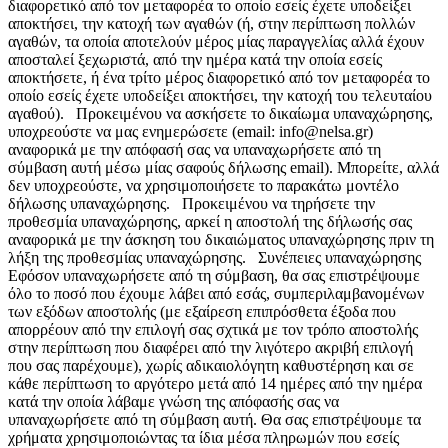
διαφορετικό από τον μεταφορέα το οποίο εσείς έχετε υποδείξει
αποκτήσει, την κατοχή των αγαθών (ή, στην περίπτωση πολλών
αγαθών, τα οποία αποτελούν μέρος μίας παραγγελίας αλλά έχουν
αποσταλεί ξεχωριστά, από την ημέρα κατά την οποία εσείς
αποκτήσετε, ή ένα τρίτο μέρος διαφορετικό από τον μεταφορέα το
οποίο εσείς έχετε υποδείξει αποκτήσει, την κατοχή του τελευταίου
αγαθού). Προκειμένου να ασκήσετε το δικαίωμα υπαναχώρησης,
υποχρεούστε να μας ενημερώσετε (email: info@nelsa.gr)
αναφορικά με την απόφασή σας να υπαναχωρήσετε από τη
σύμβαση αυτή μέσω μίας σαφούς δήλωσης email). Μπορείτε, αλλά
δεν υποχρεούστε, να χρησιμοποιήσετε το παρακάτω μοντέλο
δήλωσης υπαναχώρησης. Προκειμένου να τηρήσετε την
προθεσμία υπαναχώρησης, αρκεί η αποστολή της δήλωσής σας
αναφορικά με την άσκηση του δικαιώματος υπαναχώρησης πριν τη
λήξη της προθεσμίας υπαναχώρησης. Συνέπειες υπαναχώρησης
Εφόσον υπαναχωρήσετε από τη σύμβαση, θα σας επιστρέψουμε
όλο το ποσό που έχουμε λάβει από εσάς, συμπεριλαμβανομένων
των εξόδων αποστολής (με εξαίρεση επιπρόσθετα έξοδα που
απορρέουν από την επιλογή σας σχτικά με τον τρόπο αποστολής
στην περίπτωση που διαφέρει από την λιγότερο ακριβή επιλογή
που σας παρέχουμε), χωρίς αδικαιολόγητη καθυστέρηση και σε
κάθε περίπτωση το αργότερο μετά από 14 ημέρες από την ημέρα
κατά την οποία λάβαμε γνώση της απόφασής σας να
υπαναχωρήσετε από τη σύμβαση αυτή. Θα σας επιστρέψουμε τα
χρήματα χρησιμοποιώντας τα ίδια μέσα πληρωμών που εσείς