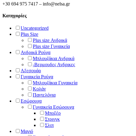
του
+30 694 975 7417 – info@nelsa.gr
προϊόντος
Κατηγορίες
Uncategorized
Plus Size
Plus size Ανδρικά
Plus size Γυναικεία
Ανδρικά Ρούχα
Μπλουζάκια Ανδρικά
-Βερμουδες Ανδρικες
Αξεσουάρ
Γυναικεία Ρούχα
Μπλουζάκια Γυναικεία
Κολάν
Παντελόνια
Εσώρουχα
Γυναικεία Εσώρουχα
Μποξέρ
Στρινγκ
Σλιπ
Μαγιό