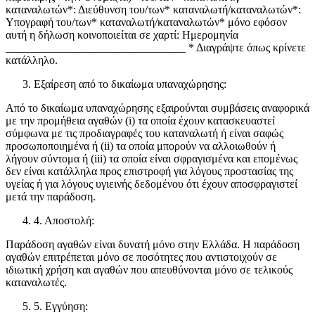
καταναλωτών*: Διεύθυνση του/των* καταναλωτή/καταναλωτών*:
Υπογραφή του/των* καταναλωτή/καταναλωτών* μόνο εφόσον
αυτή η δήλωση κοινοποιείται σε χαρτί: Ημερομηνία
________________________________ * Διαγράψτε όπως κρίνετε
κατάλληλο.
Εξαίρεση από το δικαίωμα υπαναχώρησης:
Από το δικαίωμα υπαναχώρησης εξαιρούνται συμβάσεις αναφορικά
με την προμήθεια αγαθών (i) τα οποία έχουν κατασκευαστεί
σύμφωνα με τις προδιαγραφές του καταναλωτή ή είναι σαφώς
προσωποποιημένα ή (ii) τα οποία μπορούν να αλλοιωθούν ή
λήγουν σύντομα ή (iii) τα οποία είναι σφραγισμένα και επομένως
δεν είναι κατάλληλα προς επιστροφή για λόγους προστασίας της
υγείας ή για λόγους υγιεινής δεδομένου ότι έχουν αποσφραγιστεί
μετά την παράδοση.
4. Αποστολή:
Παράδοση αγαθών είναι δυνατή μόνο στην Ελλάδα. Η παράδοση
αγαθών επιτρέπεται μόνο σε ποσότητες που αντιστοιχούν σε
ιδιωτική χρήση και αγαθών που απευθύνονται μόνο σε τελικούς
καταναλωτές.
5. Εγγύηση: