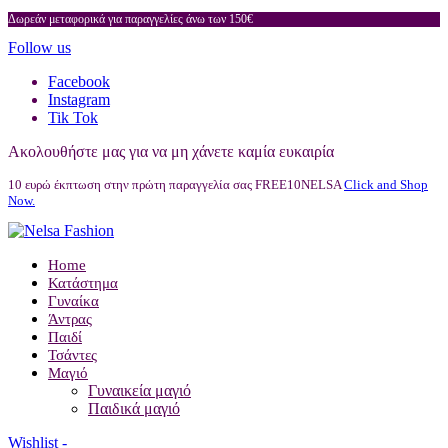
Δωρεάν μεταφορικά για παραγγελίες άνω των 150€
Follow us
Facebook
Instagram
Tik Tok
Ακολουθήστε μας για να μη χάνετε καμία ευκαιρία
10 ευρώ έκπτωση στην πρώτη παραγγελία σας FREE10NELSA
Click and Shop
Now.
Home
Κατάστημα
Γυναίκα
Άντρας
Παιδί
Τσάντες
Μαγιό
Γυναικεία μαγιό
Παιδικά μαγιό
Wishlist -