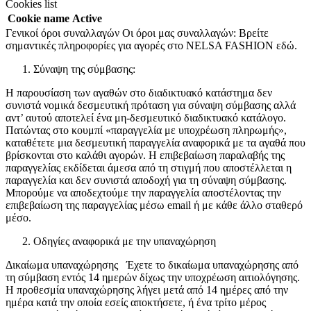
Cookies list
Cookie name
Active
Γενικοί όροι συναλλαγών Οι όροι μας συναλλαγών: Βρείτε
σημαντικές πληροφορίες για αγορές στο NELSA FASHION εδώ.
Σύναψη της σύμβασης:
Η παρουσίαση των αγαθών στο διαδικτυακό κατάστημα δεν
συνιστά νομικά δεσμευτική πρόταση για σύναψη σύμβασης αλλά
αντ’ αυτού αποτελεί ένα μη-δεσμευτικό διαδικτυακό κατάλογο.
Πατώντας στο κουμπί «παραγγελία με υποχρέωση πληρωμής»,
καταθέτετε μια δεσμευτική παραγγελία αναφορικά με τα αγαθά που
βρίσκονται στο καλάθι αγορών. Η επιβεβαίωση παραλαβής της
παραγγελίας εκδίδεται άμεσα από τη στιγμή που αποστέλλεται η
παραγγελία και δεν συνιστά αποδοχή για τη σύναψη σύμβασης.
Μπορούμε να αποδεχτούμε την παραγγελία αποστέλοντας την
επιβεβαίωση της παραγγελίας μέσω email ή με κάθε άλλο σταθερό
μέσο.
Οδηγίες αναφορικά με την υπαναχώρηση
Δικαίωμα υπαναχώρησης Έχετε το δικαίωμα υπαναχώρησης από
τη σύμβαση εντός 14 ημερών δίχως την υποχρέωση αιτιολόγησης.
Η προθεσμία υπαναχώρησης λήγει μετά από 14 ημέρες από την
ημέρα κατά την οποία εσείς αποκτήσετε, ή ένα τρίτο μέρος