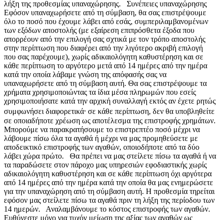
λήξη της προθεσμίας υπαναχώρησης. Συνέπειες υπαναχώρησης
Εφόσον υπαναχωρήσετε από τη σύμβαση, θα σας επιστρέψουμε
όλο το ποσό που έχουμε λάβει από εσάς, συμπεριλαμβανομένων
των εξόδων αποστολής (με εξαίρεση επιπρόσθετα έξοδα που
απορρέουν από την επιλογή σας σχτικά με τον τρόπο αποστολής
στην περίπτωση που διαφέρει από την λιγότερο ακριβή επιλογή
που σας παρέχουμε), χωρίς αδικαιολόγητη καθυστέρηση και σε
κάθε περίπτωση το αργότερο μετά από 14 ημέρες από την ημέρα
κατά την οποία λάβαμε γνώση της απόφασής σας να
υπαναχωρήσετε από τη σύμβαση αυτή. Θα σας επιστρέψουμε τα
χρήματα χρησιμοποιώντας τα ίδια μέσα πληρωμών που εσείς
χρησιμοποιήσατε κατά την αρχική συναλλαγή εκτός αν έχετε ρητώς
συμφωνήσει διαφορετικά⸱ σε κάθε περίπτωση, δεν θα υποβληθείτε
σε οποιαδήποτε χρέωση ως αποτέλεσμα της επιστροφής χρημάτων.
Μπορούμε να παρακρατήσουμε το επιστρεπτέο ποσό μέχρι να
λάβουμε πίσω όλα τα αγαθά ή μέχρι να μας προμηθεύσετε με
αποδεικτικό επιστροφής των αγαθών, οποιοδήποτε από τα δύο
λάβει χώρα πρώτο. Θα πρέπει να μας στείλετε πίσω τα αγαθά ή να
τα παραδώσετε στον πάροχο μας υπηρεσιών εφοδιαστικής χωρίς
αδικαιολόγητη καθυστέρηση και σε κάθε περίπτωση όχι αργότερα
από 14 ημέρες από την ημέρα κατά την οποία θα μας ενημερώσετε
για την υπαναχώρηση από τη σύμβαση αυτή. Η προθεσμία τηρείται
εφόσον μας στείλετε πίσω τα αγαθά πριν τη λήξη της περίοδου των
14 ημερών. Αναλαμβάνουμε το κόστος επιστροφής των αγαθών.
Ευθύνεστε μόνο για τυχόν μείωση της αξίας των αγαθών ως