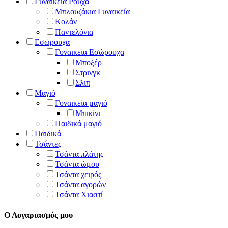
Γυναικεία Ρούχα
Μπλουζάκια Γυναικεία
Κολάν
Παντελόνια
Εσώρουχα
Γυναικεία Εσώρουχα
Μποξέρ
Στρινγκ
Σλιπ
Μαγιό
Γυναικεία μαγιό
Μπικίνι
Παιδικά μαγιό
Παιδικά
Τσάντες
Τσάντα πλάτης
Τσάντα ώμου
Τσάντα χειρός
Τσάντα αγορών
Τσάντα Χιαστί
Ο Λογαριασμός μου