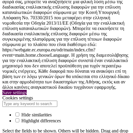
αγορά σας, μπορείτε να αναζητήσετε μια φιλική λύση μέσω της
διαδικασίας εναλλακτικής επίλυσης διαφορών για την επίλυση
καταναλωτικών διαφορών σύμφωνα με την Κοινή Υπουργική
Απόφαση Νο. 70330/2015 που μεταφέρει στην ελληνική
νομοθεσία την Οδηγία 2013/11/ΕΕ (Οδηγία για την εναλλακτική
επίλυση καταναλωτικών διαφορών). Μπορείτε να εκκινήσετε τη
διαδικασία εναλλακτικής επίλυσης διαφορών μέσω της
συγκεκριμένης πλατφόρμας για την επίλυση τέτοιων διαφορών
σύμφωνα με το πλαίσιο που είναι διαθέσιμο εδώ:
https://webgate.ec.europa.eu/odr/main/index.cfm?
event=main.home.chooseLanguage. Η χρήση της διαμεσολάβησης
για την εναλλακτική επίλυση διαφορών συνιστά έναν εναλλακτικό
μηχανισμό που δεν αποτελεί προϋπόθεση για τυχόν περαιτέρω
νομικές ενέργειες. Κάθε διαφορά που δύναται να ανακύψει επί τη
βάση των εν λόγω γενικών όρων θα υπόκειται στο ελληνικό δίκαιο
και στην αρμοδιότητα των δικαστηρίων της Αθήνας, εκτός και αν
άλλοι κανόνες αναγκαστικού δικαίου τυγχάνουν εφαρμογής.
Save settings
Cookies settings
Hide similarities
Highlight differences
Select the fields to be shown. Others will be hidden. Drag and drop