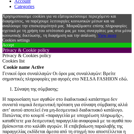
Account
Categories
Χρησιμοποιούμε cookies για να εξατομικεύσουμε περιεχόμενο και
διαφημίσεις, να παρέχουμε λειτουργίες κοινωνικών μέσων και να
αναλύουμε την επισκεψιμότητά μας. Μοιραζόμαστε επίσης πληροφορίες
σχετικά με τη χρήση του ιστότοπού μας με τους συνεργάτες μας στα μέσα
κοινωνικής δικτύωσης, τη διαφήμιση και την ανάλυση.
View more
Cookies settings
Accept
Privacy & Cookie policy
Privacy & Cookies policy
Cookies list
Cookie name
Active
Γενικοί όροι συναλλαγών Οι όροι μας συναλλαγών: Βρείτε
σημαντικές πληροφορίες για αγορές στο NELSA FASHION εδώ.
Σύναψη της σύμβασης:
Η παρουσίαση των αγαθών στο διαδικτυακό κατάστημα δεν
συνιστά νομικά δεσμευτική πρόταση για σύναψη σύμβασης αλλά
αντ’ αυτού αποτελεί ένα μη-δεσμευτικό διαδικτυακό κατάλογο.
Πατώντας στο κουμπί «παραγγελία με υποχρέωση πληρωμής»,
καταθέτετε μια δεσμευτική παραγγελία αναφορικά με τα αγαθά που
βρίσκονται στο καλάθι αγορών. Η επιβεβαίωση παραλαβής της
παραγγελίας εκδίδεται άμεσα από τη στιγμή που αποστέλλεται η