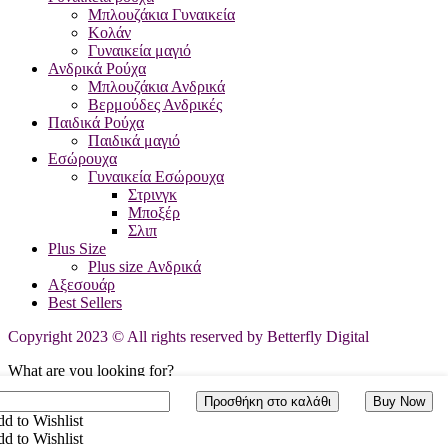
Μπλουζάκια Γυναικεία
Κολάν
Γυναικεία μαγιό
Ανδρικά Ρούχα
Μπλουζάκια Ανδρικά
Βερμούδες Ανδρικές
Παιδικά Ρούχα
Παιδικά μαγιό
Εσώρουχα
Γυναικεία Εσώρουχα
Στρινγκ
Μποξέρ
Σλιπ
Plus Size
Plus size Ανδρικά
Αξεσουάρ
Best Sellers
Copyright 2023 © All rights reserved by Betterfly Digital
What are you looking for?
ηλόμεσο
Προσθήκη στο καλάθι
Buy Now
Please type the word you want to search and press "enter"
λάν
d to Wishlist
d to Wishlist