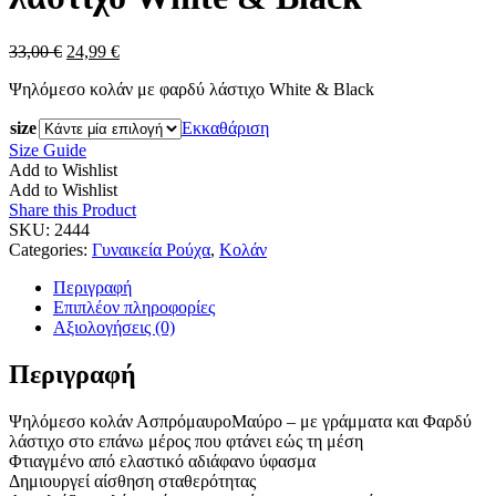
Original
Η
33,00
€
24,99
€
price
τρέχουσα
Ψηλόμεσο κολάν με φαρδύ λάστιχο White & Black
was:
τιμή
33,00 €.
είναι:
size
Εκκαθάριση
24,99 €.
Size Guide
Add to Wishlist
Add to Wishlist
Share this Product
SKU:
2444
Categories:
Γυναικεία Ρούχα
,
Κολάν
Περιγραφή
Επιπλέον πληροφορίες
Αξιολογήσεις (0)
Περιγραφή
Ψηλόμεσο κολάν ΑσπρόμαυροΜαύρο – με γράμματα και Φαρδύ
λάστιχο στο επάνω μέρος που φτάνει εώς τη μέση
Φτιαγμένο από ελαστικό αδιάφανο ύφασμα
Δημιουργεί αίσθηση σταθερότητας