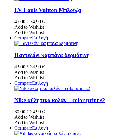
προϊόν
έχει
LV Louis Vuitton Μπλούζα
πολλαπλές
παραλλαγές.
Original
Η
45,00
€
34,99
€
Οι
price
τρέχουσα
Add to Wishlist
επιλογές
was:
τιμή
Add to Wishlist
μπορούν
45,00 €.
είναι:
Αυτό
Compare
Επιλογή
να
34,99 €.
το
επιλεγούν
προϊόν
στη
έχει
Παντελόνι καμπάνα δερμάτινη
σελίδα
πολλαπλές
του
παραλλαγές.
Original
Η
43,00
€
34,99
€
προϊόντος
Οι
price
τρέχουσα
Add to Wishlist
επιλογές
was:
τιμή
Add to Wishlist
μπορούν
43,00 €.
είναι:
Αυτό
Compare
Επιλογή
να
34,99 €.
το
επιλεγούν
προϊόν
στη
έχει
Nike αθλητικό κολάν – color print s2
σελίδα
πολλαπλές
του
παραλλαγές.
Original
Η
30,00
€
24,99
€
προϊόντος
Οι
price
τρέχουσα
Add to Wishlist
επιλογές
was:
τιμή
Add to Wishlist
μπορούν
30,00 €.
είναι:
Αυτό
Compare
Επιλογή
να
24,99 €.
το