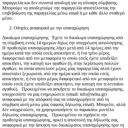
παραγγελία και δεν συνιστά αποδοχή για τη σύναψη σύμβασης.
Μπορούμε να αποδεχτούμε την παραγγελία αποστέλοντας την
επιβεβαίωση της παραγγελίας μέσω email ή με κάθε άλλο σταθερό
μέσο.
Οδηγίες αναφορικά με την υπαναχώρηση
Δικαίωμα υπαναχώρησης Έχετε το δικαίωμα υπαναχώρησης από
τη σύμβαση εντός 14 ημερών δίχως την υποχρέωση αιτιολόγησης.
Η προθεσμία υπαναχώρησης λήγει μετά από 14 ημέρες από την
ημέρα κατά την οποία εσείς αποκτήσετε, ή ένα τρίτο μέρος
διαφορετικό από τον μεταφορέα το οποίο εσείς έχετε υποδείξει
αποκτήσει, την κατοχή των αγαθών (ή, στην περίπτωση πολλών
αγαθών, τα οποία αποτελούν μέρος μίας παραγγελίας αλλά έχουν
αποσταλεί ξεχωριστά, από την ημέρα κατά την οποία εσείς
αποκτήσετε, ή ένα τρίτο μέρος διαφορετικό από τον μεταφορέα το
οποίο εσείς έχετε υποδείξει αποκτήσει, την κατοχή του τελευταίου
αγαθού). Προκειμένου να ασκήσετε το δικαίωμα υπαναχώρησης,
υποχρεούστε να μας ενημερώσετε (email: info@nelsa.gr)
αναφορικά με την απόφασή σας να υπαναχωρήσετε από τη
σύμβαση αυτή μέσω μίας σαφούς δήλωσης email). Μπορείτε, αλλά
δεν υποχρεούστε, να χρησιμοποιήσετε το παρακάτω μοντέλο
δήλωσης υπαναχώρησης. Προκειμένου να τηρήσετε την
προθεσμία υπαναχώρησης, αρκεί η αποστολή της δήλωσής σας
αναφορικά με την άσκηση του δικαιώματος υπαναχώρησης πριν τη