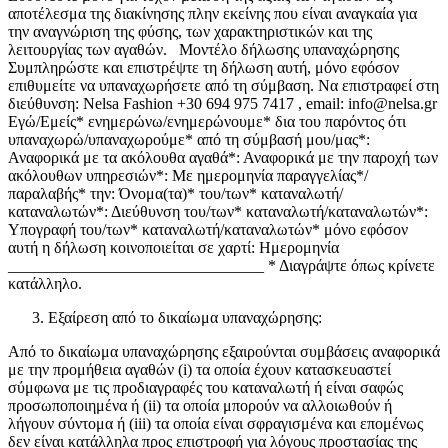
αποτέλεσμα της διακίνησης πλην εκείνης που είναι αναγκαία για
την αναγνώριση της φύσης, των χαρακτηριστικών και της
λειτουργίας των αγαθών. Μοντέλο δήλωσης υπαναχώρησης
Συμπληρώστε και επιστρέψτε τη δήλωση αυτή, μόνο εφόσον
επιθυμείτε να υπαναχωρήσετε από τη σύμβαση. Να επιστραφεί στη
διεύθυνση: Nelsa Fashion +30 694 975 7417 , email: info@nelsa.gr
Εγώ/Εμείς* ενημερώνω/ενημερώνουμε* δια του παρόντος ότι
υπαναχωρώ/υπαναχωρούμε* από τη σύμβασή μου/μας*:
Αναφορικά με τα ακόλουθα αγαθά*: Αναφορικά με την παροχή των
ακόλουθων υπηρεσιών*: Με ημερομηνία παραγγελίας*/
παραλαβής* την: Όνομα(τα)* του/των* καταναλωτή/
καταναλωτών*: Διεύθυνση του/των* καταναλωτή/καταναλωτών*:
Υπογραφή του/των* καταναλωτή/καταναλωτών* μόνο εφόσον
αυτή η δήλωση κοινοποιείται σε χαρτί: Ημερομηνία
________________________________ * Διαγράψτε όπως κρίνετε
κατάλληλο.
Εξαίρεση από το δικαίωμα υπαναχώρησης:
Από το δικαίωμα υπαναχώρησης εξαιρούνται συμβάσεις αναφορικά
με την προμήθεια αγαθών (i) τα οποία έχουν κατασκευαστεί
σύμφωνα με τις προδιαγραφές του καταναλωτή ή είναι σαφώς
προσωποποιημένα ή (ii) τα οποία μπορούν να αλλοιωθούν ή
λήγουν σύντομα ή (iii) τα οποία είναι σφραγισμένα και επομένως
δεν είναι κατάλληλα προς επιστροφή για λόγους προστασίας της