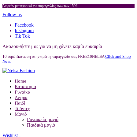
Δωρεάν μεταφορικά για παραγγελίες άνω των 150€
Follow us
Facebook
Instagram
Tik Tok
Ακολουθήστε μας για να μη χάνετε καμία ευκαιρία
10 ευρώ έκπτωση στην πρώτη παραγγελία σας FREE10NELSA
Click and Shop
Now.
Home
Κατάστημα
Γυναίκα
Άντρας
Παιδί
Τσάντες
Μαγιό
Γυναικεία μαγιό
Παιδικά μαγιό
Wishlist -