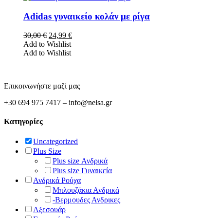
επιλεγούν
προϊόν
στη
έχει
Adidas γυναικείο κολάν με ρίγα
σελίδα
πολλαπλές
του
παραλλαγές.
Original
Η
30,00
€
24,99
€
προϊόντος
Οι
price
τρέχουσα
Add to Wishlist
επιλογές
was:
τιμή
Add to Wishlist
μπορούν
30,00 €.
είναι:
να
24,99 €.
επιλεγούν
στη
Επικοινωνήστε μαζί μας
σελίδα
του
+30 694 975 7417 – info@nelsa.gr
προϊόντος
Κατηγορίες
Uncategorized
Plus Size
Plus size Ανδρικά
Plus size Γυναικεία
Ανδρικά Ρούχα
Μπλουζάκια Ανδρικά
-Βερμουδες Ανδρικες
Αξεσουάρ