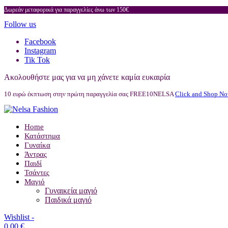
Δωρεάν μεταφορικά για παραγγελίες άνω των 150€
Follow us
Facebook
Instagram
Tik Tok
Ακολουθήστε μας για να μη χάνετε καμία ευκαιρία
10 ευρώ έκπτωση στην πρώτη παραγγελία σας FREE10NELSA
Click and Shop No
Home
Κατάστημα
Γυναίκα
Άντρας
Παιδί
Τσάντες
Μαγιό
Γυναικεία μαγιό
Παιδικά μαγιό
Wishlist -
0,00
€