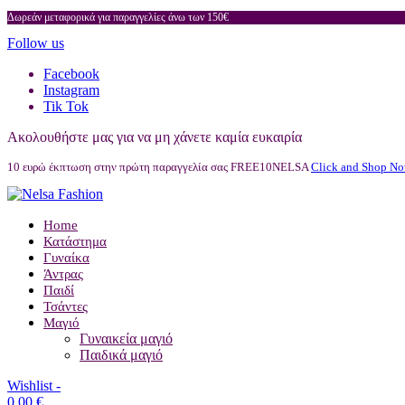
Δωρεάν μεταφορικά για παραγγελίες άνω των 150€
Follow us
Facebook
Instagram
Tik Tok
Ακολουθήστε μας για να μη χάνετε καμία ευκαιρία
10 ευρώ έκπτωση στην πρώτη παραγγελία σας FREE10NELSA
Click and Shop No
Home
Κατάστημα
Γυναίκα
Άντρας
Παιδί
Τσάντες
Μαγιό
Γυναικεία μαγιό
Παιδικά μαγιό
Wishlist -
0,00
€