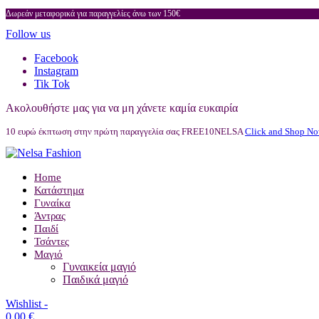
Δωρεάν μεταφορικά για παραγγελίες άνω των 150€
Follow us
Facebook
Instagram
Tik Tok
Ακολουθήστε μας για να μη χάνετε καμία ευκαιρία
10 ευρώ έκπτωση στην πρώτη παραγγελία σας FREE10NELSA
Click and Shop No
Home
Κατάστημα
Γυναίκα
Άντρας
Παιδί
Τσάντες
Μαγιό
Γυναικεία μαγιό
Παιδικά μαγιό
Wishlist -
0,00
€